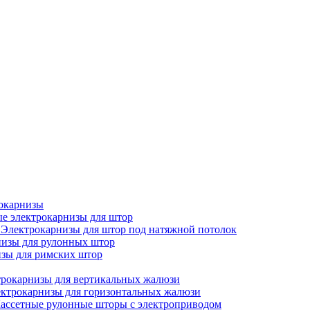
окарнизы
е электрокарнизы для штор
Электрокарнизы для штор под натяжной потолок
изы для рулонных штор
зы для римских штор
рокарнизы для вертикальных жалюзи
ктрокарнизы для горизонтальных жалюзи
ассетные рулонные шторы с электроприводом