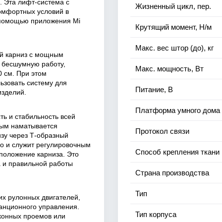
. Эта лифт-система с
Жизненный цикл, пер.
омфортных условий в
 помощью приложения Mi
Крутящий момент, Н/м
Макс. вес штор (до), кг
й карниз с мощным
 бесшумную работу,
Макс. мощность, Вт
0 см. При этом
льзовать систему для
Питание, В
изделий.
Платформа умного дома
ь и стабильность всей
рым наматывается
Протокол связи
изу через Т-образный
но и служит регулировочным
Способ крепления ткани
сположение карниза. Это
а и правильной работы
Страна производства
Тип
их рулонных двигателей,
танционного управления.
Тип корпуса
конных проемов или