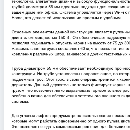
технологии, элегантный дизайн и высокую функциональность
трубой диаметром 55 мм идеально подходит для создания к
вашем доме или офисе. Система управляется через Wi-Fi с
Home, что делает её использование простым и удобным.
Основным элементом данной конструкции является рулонны
двигателем мощностью 150 Вт. Он обеспечивает надежную и
позволяя поднимать и опускать карниз на высоту от 75 до 30
максимальная нагрузка составляет 60 кг, что позволяет испо
крепления различных штор, занавесок и других текстильных 
Труба диаметром 55 мм обеспечивает необходимую прочност
конструкции. На трубе установлены направляющие, по кото
подъемный трос. Этот трос, в свою очередь, крепится к карн
держатель. Данный держатель не только фиксирует карниз, 
грузом, что позволяет легко выравнивать горизонтальное ра
особенно важно для обеспечения эстетичного внешнего вид
системы.
Для угловых лифтов предусмотрено использование нескольк
которые могут работать одновременно от одного пульта дис
Это позволяет создать комплексные решения для больших о