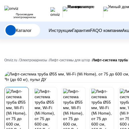
Производим
электрокарнизы
Каталог
Инструкции
Гарантия
FAQ
О компании
Ак
Onviz.ru
Электрокарнизы
Лифт-системы для штор
Лифт-система труба Ø5