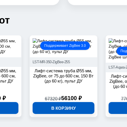
ют
Поддерживает ZigBee 3.0
Под
LST-MR-350-ZigBee-255
LST-Aqara-
 Ø55 мм,
Лифт-система труба Ø55 мм,
о 600 см,
ZigBee, от 75 до 600 см, 150 Вт
Лифт-си
ульт ДУ
(до 60 кг), пульт ДУ
ZigBee, о
(до 60
0 ₽
56100 ₽
67320 ₽
77
В КОРЗИНУ