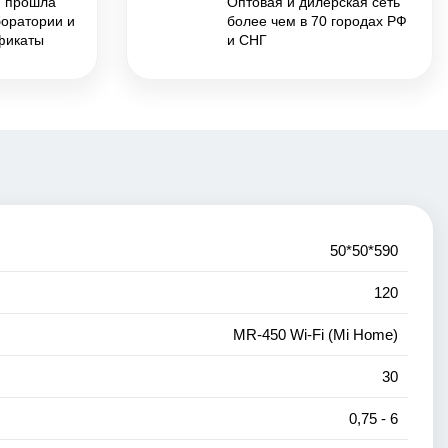
я прошла
Оптовая и дилерская сеть
боратории и
более чем в 70 городах РФ
фикаты
и СНГ
50*50*590
120
MR-450 Wi-Fi (Mi Home)
30
0,75 - 6