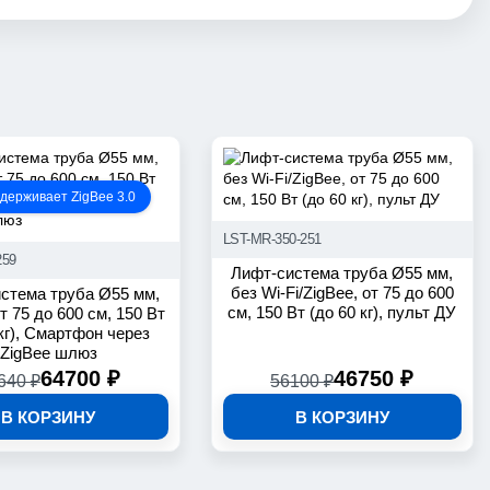
держивает ZigBee 3.0
LST-MR-350-251
259
Лифт-система труба Ø55 мм,
без Wi-Fi/ZigBee, от 75 до 600
стема труба Ø55 мм,
см, 150 Вт (до 60 кг), пульт ДУ
т 75 до 600 см, 150 Вт
 кг), Смартфон через
ZigBee шлюз
64700 ₽
46750 ₽
640 ₽
56100 ₽
В КОРЗИНУ
В КОРЗИНУ