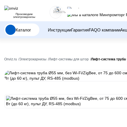
Производим
электрокарнизы
Каталог
Инструкции
Гарантия
FAQ
О компании
Ак
Onviz.ru
Электрокарнизы
Лифт-системы для штор
Лифт-система труба Ø5