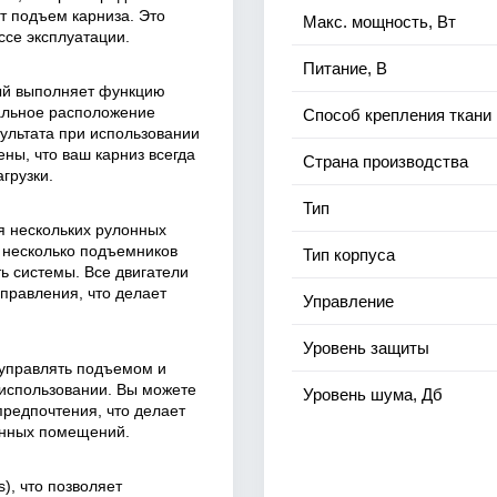
т подъем карниза. Это
Макс. мощность, Вт
ссе эксплуатации.
Питание, В
рый выполняет функцию
тальное расположение
Способ крепления ткани
зультата при использовании
ены, что ваш карниз всегда
Страна производства
грузки.
Тип
я нескольких рулонных
ь несколько подъемников
Тип корпуса
ь системы. Все двигатели
управления, что делает
Управление
Уровень защиты
 управлять подъемом и
использовании. Вы можете
Уровень шума, Дб
предпочтения, что делает
енных помещений.
), что позволяет