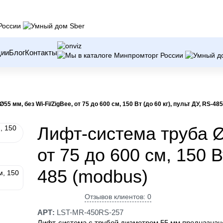
ции
Блог
Контакты
5 мм, без Wi-Fi/ZigBee, от 75 до 600 см, 150 Вт (до 60 кг), пульт ДУ, RS-48
Лифт-система труба Ø
от 75 до 600 см, 150 В
485 (modbus)
Отзывов клиентов: 0
АРТ:
LST-MR-450RS-257
Лифт-система с трубой диаметром 55 мм предназнач