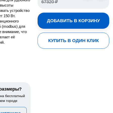
67320 ₽
н высоты
овать устройство
т 150 Вт.
ДОБАВИТЬ В КОРЗИНУ
анционного
5 (modbus) для
 внимание, что
делает её
КУПИТЬ В ОДИН КЛИК
ий.
 размеры?
 на бесплатный
шем городе