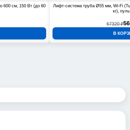
о 600 см, 150 Вт (до 60
Лифт-система труба Ø55 мм, Wi-Fi (Tuy
кг), пул
56
67320 ₽
В КОРЗ