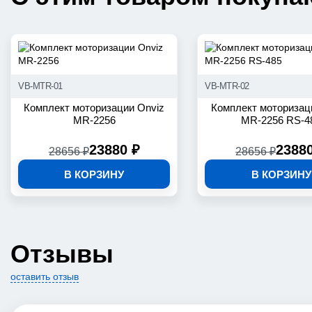
VB-MTR-01
VB-MTR-02
Комплект моторизации Onviz
Комплект моторизац
MR-2256
MR-2256 RS-4
23880 ₽
2388
28656 ₽
28656 ₽
В КОРЗИНУ
В КОРЗИНУ
Отзывы
оставить отзыв