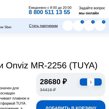
Ежедневно с 8:00 до 20:00
Задайте вопрос
8 800 511 13 55
мы онлайн
0
0
0
Стать партнером
и Onviz MR-2256 (TUYA)
28680 ₽
значен для
34416 ₽
 оснащен
чивает плавное и
латформой TUYA
ДОБАВИТЬ В КОРЗИНУ
приложение, а