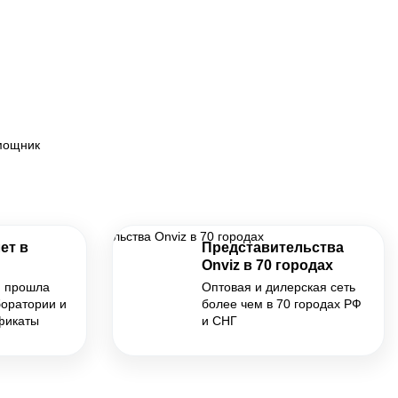
омощник
ет в
Представительства
Onviz в 70 городах
я прошла
Оптовая и дилерская сеть
боратории и
более чем в 70 городах РФ
фикаты
и СНГ