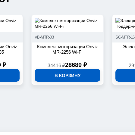
Поддержи
VB-MTR-03
SC-MTR-16
ии Onviz
Комплект моторизации Onviz
Элект
85
MR-2256 Wi-Fi
0 ₽
28680 ₽
34416 ₽
29
В КОРЗИНУ