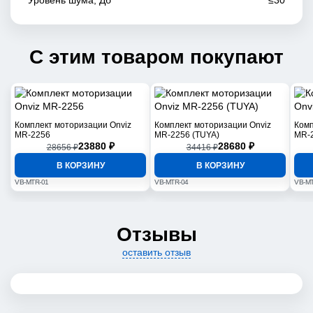
Уровень шума, Дб
≤30
С этим товаром покупают
Комплект моторизации Onviz
Комплект моторизации Onviz
Комп
MR-2256
MR-2256 (TUYA)
MR-
23880 ₽
28680 ₽
28656 ₽
34416 ₽
В КОРЗИНУ
В КОРЗИНУ
VB-MTR-01
VB-MTR-04
VB-MT
Отзывы
оставить отзыв