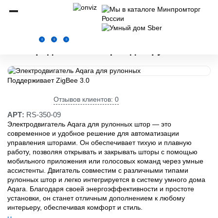
Onviz.ru
Комплектующие для электрокарнизов
Электродвигатели
Электр
0
0
0
Электродвигатель Aqara для рулонных
Поддерживает ZigBee 3.0
Отзывов клиентов: 0
АРТ:
RS-350-09
Электродвигатель Aqara для рулонных штор — это
современное и удобное решение для автоматизации
управления шторами. Он обеспечивает тихую и плавную
работу, позволяя открывать и закрывать шторы с помощью
мобильного приложения или голосовых команд через умные
ассистенты. Двигатель совместим с различными типами
рулонных штор и легко интегрируется в систему умного дома
Aqara. Благодаря своей энергоэффективности и простоте
установки, он станет отличным дополнением к любому
интерьеру, обеспечивая комфорт и стиль.