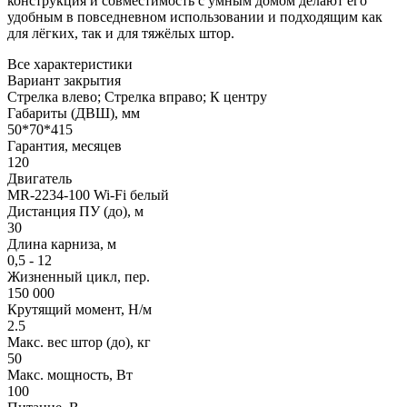
конструкция и совместимость с умным домом делают его
удобным в повседневном использовании и подходящим как
для лёгких, так и для тяжёлых штор.
Все характеристики
Вариант закрытия
Стрелка влево; Стрелка вправо; К центру
Габариты (ДВШ), мм
50*70*415
Гарантия, месяцев
120
Двигатель
MR-2234-100 Wi-Fi белый
Дистанция ПУ (до), м
30
Длина карниза, м
0,5 - 12
Жизненный цикл, пер.
150 000
Крутящий момент, Н/м
2.5
Макс. вес штор (до), кг
50
Макс. мощность, Вт
100