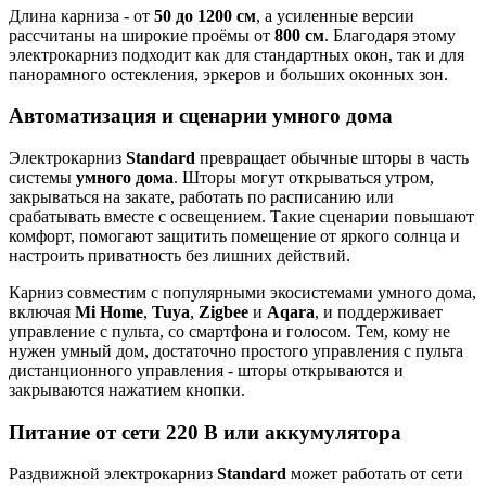
Длина карниза - от
50 до 1200 см
, а усиленные версии
рассчитаны на широкие проёмы от
800 см
. Благодаря этому
электрокарниз подходит как для стандартных окон, так и для
панорамного остекления, эркеров и больших оконных зон.
Автоматизация и сценарии умного дома
Электрокарниз
Standard
превращает обычные шторы в часть
системы
умного дома
. Шторы могут открываться утром,
закрываться на закате, работать по расписанию или
срабатывать вместе с освещением. Такие сценарии повышают
комфорт, помогают защитить помещение от яркого солнца и
настроить приватность без лишних действий.
Карниз совместим с популярными экосистемами умного дома,
включая
Mi Home
,
Tuya
,
Zigbee
и
Aqara
, и поддерживает
управление с пульта, со смартфона и голосом. Тем, кому не
нужен умный дом, достаточно простого управления с пульта
дистанционного управления - шторы открываются и
закрываются нажатием кнопки.
Питание от сети 220 В или аккумулятора
Раздвижной электрокарниз
Standard
может работать от сети