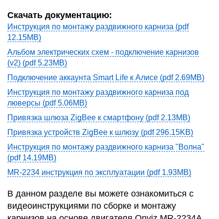
Скачать документацию:
Инструкция по монтажу раздвижного карниза (pdf
12.15MB)
Альбом электрических схем - подключение карнизов
(v2) (pdf 5.23MB)
Подключение аккаунта Smart Life к Алисе (pdf 2.69MB)
Инструкция по монтажу раздвижного карниза под
люверсы (pdf 5.06MB)
Привязка шлюза ZigBee к смартфону (pdf 2.13MB)
Привязка устройств ZigBee к шлюзу (pdf 296.15KB)
Инструкция по монтажу раздвижного карниза "Волна"
(pdf 14.19MB)
MR-2234 инструкция по эксплуатации (pdf 1.93MB)
В данном разделе вы можете ознакомиться с
видеоинструкциями по сборке и монтажу
карнизов на основе двигателя Onviz MR-2234A