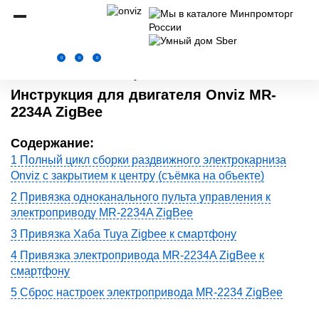
Onviz.ru
Сервис
Инструкции к раздвижным электрокарнизам
Инструкция
0
0
0
21.06.2025
1 минута
2908
Инструкция для двигателя Onviz MR-
2234A ZigBee
Содержание:
1 Полный цикл сборки раздвижного электрокарниза
Onviz с закрытием к центру (съёмка на объекте)
2 Привязка одноканального пульта управления к
электроприводу MR-2234A ZigBee
3 Привязка Хаба Tuya Zigbee к смартфону
4 Привязка электропривода MR-2234A ZigBee к
смартфону
5 Сброс настроек электропривода MR-2234 ZigBee