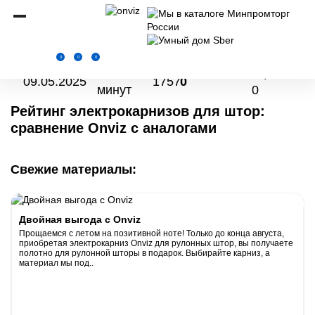
Onviz.ru
Новости
Рейтинг электрокарнизов
0
0
0
7
оценок:
09.05.2025
1757
0
минут
0
Рейтинг электрокарнизов для штор:
сравнение Onviz с аналогами
Свежие материалы:
Двойная выгода с Onviz
Прощаемся с летом на позитивной ноте! Только до конца августа,
приобретая электрокарниз Onviz для рулонных штор, вы получаете
полотно для рулонной шторы в подарок. Выбирайте карниз, а
материал мы под..