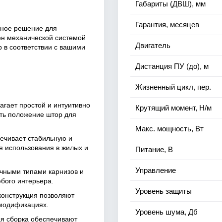
Габариты (ДВШ), мм
Гарантия, месяцев
вное решение для
н механической системой
Двигатель
р в соответствии с вашими
Дистанция ПУ (до), м
Жизненный цикл, пер.
агает простой и интуитивно
Крутящий момент, Н/м
ать положение штор для
Макс. мощность, Вт
печивает стабильную и
я использования в жилых и
Питание, В
Управление
ичными типами карнизов и
бого интерьера.
Уровень защиты
конструкция позволяют
 модификациях.
Уровень шума, Дб
ая сборка обеспечивают