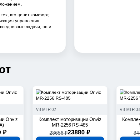
вложением.
тех, кто ценит комфорт,
тизация управления
вседневные задачи, но и
ют
VB-MTR-02
VB-MTR-03
ии Onviz
Комплект моторизации Onviz
Комплек
A)
MR-2256 RS-485
0 ₽
23880 ₽
28656 ₽
34