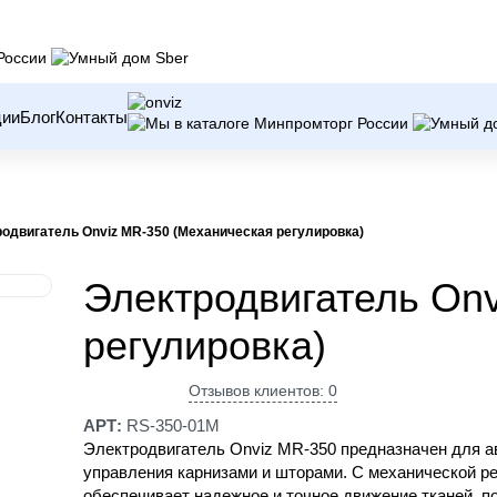
ции
Блог
Контакты
одвигатель Onviz MR-350 (Механическая регулировка)
Электродвигатель On
регулировка)
Отзывов клиентов: 0
АРТ:
RS-350-01M
Электродвигатель Onviz MR-350 предназначен для а
управления карнизами и шторами. С механической ре
обеспечивает надежное и точное движение тканей, п