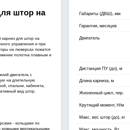
для штор на
Габариты (ДВШ), мм
Гарантия, месяцев
Двигатель
 карниз для штор на
чного управления и при
Шторы на люверсах ложатся
вижение полотна плавным и
Дистанция ПУ (до), м
ихий двигатель с
ную на длительную
Длина карниза, м
ой, спальни, кабинета,
ративный вид штор.
Жизненный цикл, пер.
Крутящий момент, Н/м
Макс. вес штор (до), кг
рсами - кольцами по
я ровными вертикальными
Макс. мощность, Вт