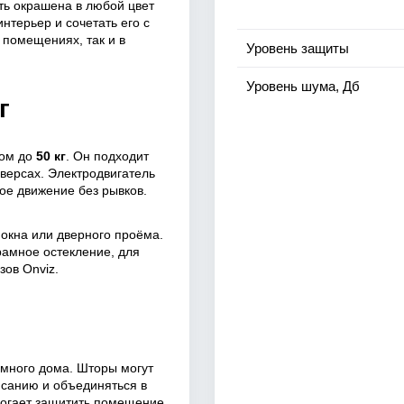
ть окрашена в любой цвет
интерьер и сочетать его с
х помещениях, так и в
Уровень защиты
Уровень шума, Дб
г
сом до
50 кг
. Он подходит
юверсах. Электродвигатель
ое движение без рывков.
 окна или дверного проёма.
рамное остекление, для
зов Onviz.
умного дома. Шторы могут
писанию и объединяться в
могает защитить помещение