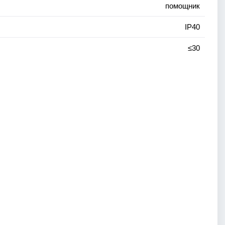
помощник
IP40
≤30