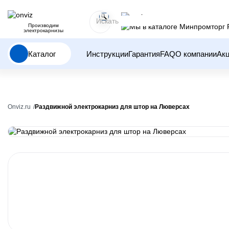
Производим
электрокарнизы
Каталог
Инструкции
Гарантия
FAQ
О компании
Ак
Onviz.ru
Раздвижной электрокарниз для штор на Люверсах