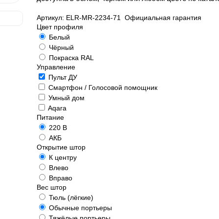
Артикул:
ELR-MR-2234-71
Официальная гарантия
Цвет профиля
Белый
Чёрный
Покраска RAL
Управление
Пульт ДУ
Смартфон / Голосовой помощник
Умный дом
Aqara
Питание
220 В
АКБ
Открытие штор
К центру
Влево
Вправо
Вес штор
Тюль (лёгкие)
Обычные портьеры
Тяжёлые портьеры