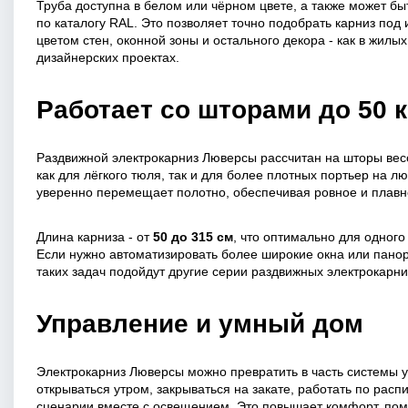
Труба доступна в белом или чёрном цвете, а также может бы
по каталогу RAL. Это позволяет точно подобрать карниз под 
цветом стен, оконной зоны и остального декора - как в жилы
дизайнерских проектах.
Работает со шторами до 50 к
Раздвижной электрокарниз Люверсы рассчитан на шторы ве
как для лёгкого тюля, так и для более плотных портьер на л
уверенно перемещает полотно, обеспечивая ровное и плавн
Длина карниза - от
50 до 315 см
, что оптимально для одного
Если нужно автоматизировать более широкие окна или пано
таких задач подойдут другие серии раздвижных электрокарни
Управление и умный дом
Электрокарниз Люверсы можно превратить в часть системы 
открываться утром, закрываться на закате, работать по рас
сценарии вместе с освещением. Это повышает комфорт, по