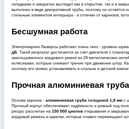
складками и аккуратно выглядит как в открытом, так и в зак
выполнен в виде декоративной трубы, поэтому он остаётся н
стильным элементом интерьера - в отличие от карнизов, кот
Бесшумная работа
Электрокарниз Люверсы работает очень тихо - уровень шум
дБ
. Такой результат достигается за счёт двигателя с плане
закольцованного кордового ремня из 28 металлических ните
колёсиками, которые снижают трение при движении штор. Ка
поэтому его можно устанавливать в спальне и детской комна
Прочная алюминиевая труб
Основа карниза -
алюминиевая труба толщиной 1,8 мм
с 
Прочный корпус обеспечивает надёжность и ровный ход поло
ресурс рассчитан на
150 000 циклов
открывания и закрыван
кордовый ремень и каретки, которые плавно перемещают шт