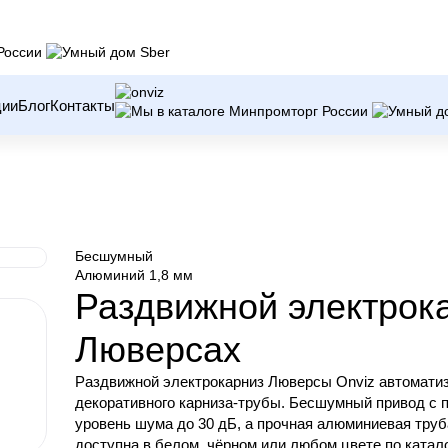
ции
Блог
Контакты
Бесшумный
Алюминий 1,8 мм
Раздвижной электрок
Люверсах
Раздвижной электрокарниз Люверсы Onviz автоматиз
декоративного карниза-трубы. Бесшумный привод с 
уровень шума до 30 дБ, а прочная алюминиевая труб
доступна в белом, чёрном или любом цвете по катало