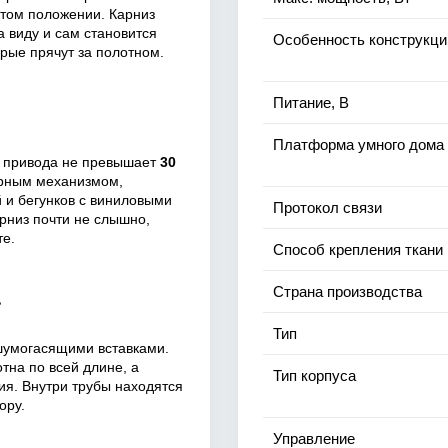
рытом положении. Карниз
а виду и сам становится
Особенность конструкци
орые прячут за полотном.
Питание, В
Платформа умного дома
а привода не превышает
30
тарным механизмом,
й и бегунков с виниловыми
Протокол связи
рниз почти не слышно,
те.
Способ крепления ткани
а
Страна производства
Тип
шумогасящими вставками.
тна по всей длине, а
Тип корпуса
ия. Внутри трубы находятся
ору.
Управление