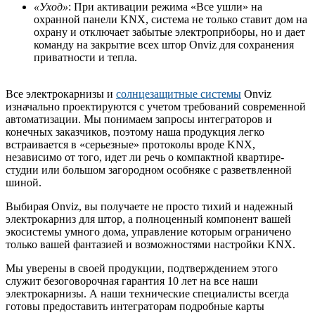
«Уход»
: При активации режима «Все ушли» на
охранной панели KNX, система не только ставит дом на
охрану и отключает забытые электроприборы, но и дает
команду на закрытие всех штор Onviz для сохранения
приватности и тепла.
Все электрокарнизы и
солнцезащитные системы
Onviz
изначально проектируются с учетом требований современной
автоматизации. Мы понимаем запросы интеграторов и
конечных заказчиков, поэтому наша продукция легко
встраивается в «серьезные» протоколы вроде KNX,
независимо от того, идет ли речь о компактной квартире-
студии или большом загородном особняке с разветвленной
шиной.
Выбирая Onviz, вы получаете не просто тихий и надежный
электрокарниз для штор, а полноценный компонент вашей
экосистемы умного дома, управление которым ограничено
только вашей фантазией и возможностями настройки KNX.
Мы уверены в своей продукции, подтверждением этого
служит безоговорочная гарантия 10 лет на все наши
электрокарнизы. А наши технические специалисты всегда
готовы предоставить интеграторам подробные карты