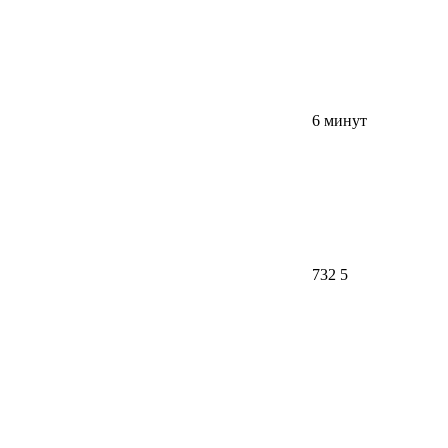
6 минут
732
5