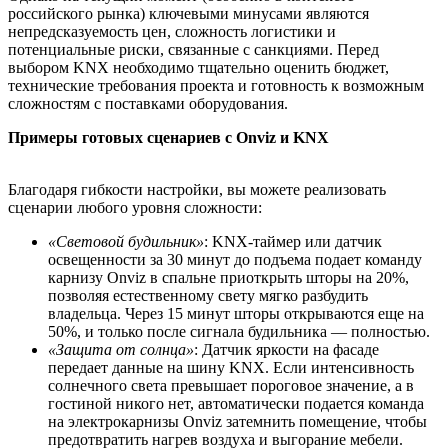
российского рынка) ключевыми минусами являются
непредсказуемость цен, сложность логистики и
потенциальные риски, связанные с санкциями. Перед
выбором KNX необходимо тщательно оценить бюджет,
технические требования проекта и готовность к возможным
сложностям с поставками оборудования.
Примеры готовых сценариев с Onviz и KNX
Благодаря гибкости настройки, вы можете реализовать
сценарии любого уровня сложности:
«Световой будильник»
: KNX-таймер или датчик
освещенности за 30 минут до подъема подает команду
карнизу Onviz в спальне приоткрыть шторы на 20%,
позволяя естественному свету мягко разбудить
владельца. Через 15 минут шторы открываются еще на
50%, и только после сигнала будильника — полностью.
«Защита от солнца»
: Датчик яркости на фасаде
передает данные на шину KNX. Если интенсивность
солнечного света превышает пороговое значение, а в
гостиной никого нет, автоматически подается команда
на электрокарнизы Onviz затемнить помещение, чтобы
предотвратить нагрев воздуха и выгорание мебели.