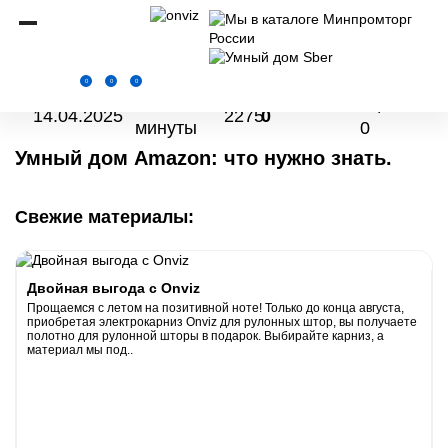
Onviz.ru
Новости
Умный дом Amazon: что нужно знать.
0
0
0
4
оценок:
14.04.2025
2275
0
минуты
0
Умный дом Amazon: что нужно знать.
Свежие материалы:
Двойная выгода с Onviz
Прощаемся с летом на позитивной ноте! Только до конца августа,
приобретая электрокарниз Onviz для рулонных штор, вы получаете
полотно для рулонной шторы в подарок. Выбирайте карниз, а
материал мы под..