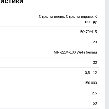
ристики
Стрелка влево; Стрелка вправо; К
центру
50*70*415
120
MR-2234-100 Wi-Fi белый
30
0,5 - 12
150 000
2.5
50