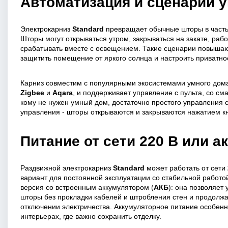
Автоматизация и сценарии 
Электрокарниз
Standard
превращает обычные шторы в част
Шторы могут открываться утром, закрываться на закате, раб
срабатывать вместе с освещением. Такие сценарии повыша
защитить помещение от яркого солнца и настроить приватно
Карниз совместим с популярными экосистемами умного дом
Zigbee
и
Aqara
, и поддерживает управление с пульта, со см
кому не нужен умный дом, достаточно простого управления 
управления - шторы открываются и закрываются нажатием к
Питание от сети 220 В или а
Раздвижной электрокарниз
Standard
может работать от сети
вариант для постоянной эксплуатации со стабильной работо
версия со встроенным аккумулятором (
АКБ
): она позволяет
шторы без прокладки кабелей и штробления стен и продолжа
отключении электричества. Аккумуляторное питание особенн
интерьерах, где важно сохранить отделку.