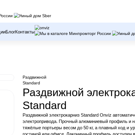
ции
Блог
Контакты
Раздвижной
Standard
Раздвижной электрок
Standard
Раздвижной электрокарниз Standard Onviz автоматич
электропривода. Прочный алюминиевый профиль и н
тяжёлые портьеры весом до 50 кг, а плавный ход и 
гостиной или офисе. Лаконичный профиль доступен в