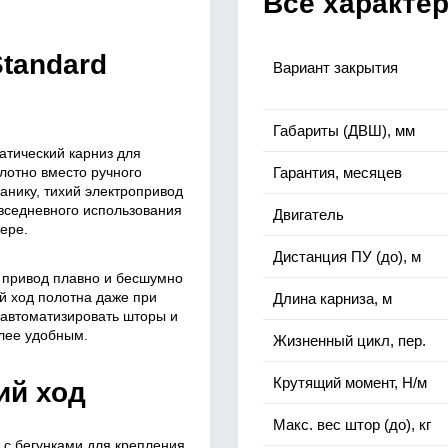
Все характе
tandard
Вариант закрытия
Габариты (ДВШ), мм
атический карниз для
лотно вместо ручного
Гарантия, месяцев
нику, тихий электропривод
вседневного использования
Двигатель
ере.
Дистанция ПУ (до), м
 привод плавно и бесшумно
й ход полотна даже при
Длина карниза, м
т автоматизировать шторы и
лее удобным.
Жизненный цикл, пер.
Крутящий момент, Н/м
ий ход
Макс. вес штор (до), кг
с бегунками для крепления