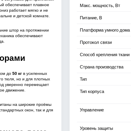
рый обеспечивает плавное
Макс. мощность, Вт
арниз работает мягко и не
пальне и детской комнате.
Питание, В
Платформа умного дома
ание штор на протяжении
еханика обеспечивают
да.
Протокол связи
Способ крепления ткани
торами
Страна производства
сом до
50 кг
в усиленных
ого тюля, но и для плотных
Тип
вод уверенно перемещает
ное движение.
Тип корпуса
читаны на широкие проёмы
Управление
стандартных окон, так и для
Уровень защиты