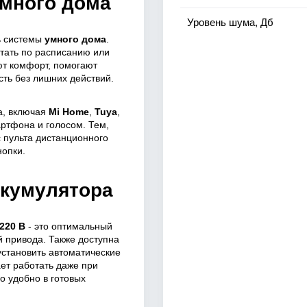
умного дома
Уровень шума, Дб
ь системы
умного дома
.
отать по расписанию или
ют комфорт, помогают
сть без лишних действий.
а, включая
Mi Home
,
Tuya
,
артфона и голосом. Тем,
с пульта дистанционного
нопки.
ккумулятора
220 В
- это оптимальный
й привода. Также доступна
 установить автоматические
ет работать даже при
о удобно в готовых