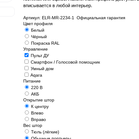
вписывается в любой интерьер.
Артикул:
ELR-MR-2234-1
Официальная гарантия
Цвет профиля
Белый
Чёрный
Покраска RAL
Управление
Пульт ДУ
Смартфон / Голосовой помощник
Умный дом
Aqara
Питание
220 В
АКБ
Открытие штор
К центру
Влево
Вправо
Вес штор
Тюль (лёгкие)
Обычные портьеры