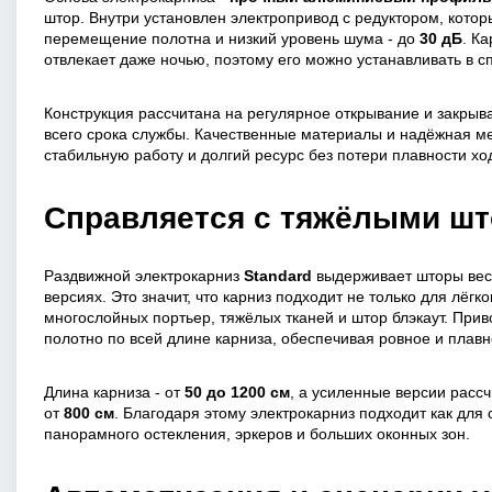
штор. Внутри установлен электропривод с редуктором, кото
перемещение полотна и низкий уровень шума - до
30 дБ
. К
отвлекает даже ночью, поэтому его можно устанавливать в с
Конструкция рассчитана на регулярное открывание и закрыв
всего срока службы. Качественные материалы и надёжная м
стабильную работу и долгий ресурс без потери плавности хо
Справляется с тяжёлыми ш
Раздвижной электрокарниз
Standard
выдерживает шторы ве
версиях. Это значит, что карниз подходит не только для лёгк
многослойных портьер, тяжёлых тканей и штор блэкаут. При
полотно по всей длине карниза, обеспечивая ровное и плав
Длина карниза - от
50 до 1200 см
, а усиленные версии расс
от
800 см
. Благодаря этому электрокарниз подходит как для 
панорамного остекления, эркеров и больших оконных зон.