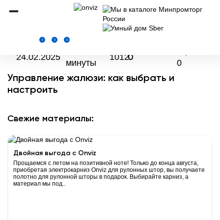
Onviz.ru
Новости
Управление жалюзи
0
0
0
4
оценок:
0
24.02.2025
1012
минуты
0
Управление жалюзи: как выбрать и
настроить
Свежие материалы:
Двойная выгода с Onviz
Прощаемся с летом на позитивной ноте! Только до конца августа,
приобретая электрокарниз Onviz для рулонных штор, вы получаете
полотно для рулонной шторы в подарок. Выбирайте карниз, а
материал мы под..