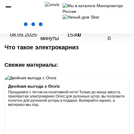
Onviz.ru
Новости
Что такое электрокарниз
0
0
0
3
оценок:
08.05.2025
1538
0
минуты
0
Что такое электрокарниз
Свежие материалы:
Двойная выгода с Onviz
Прощаемся с летом на позитивной ноте! Только до конца августа,
приобретая электрокарниз Onviz для рулонных штор, вы получаете
полотно для рулонной шторы в подарок. Выбирайте карниз, а
материал мы под..