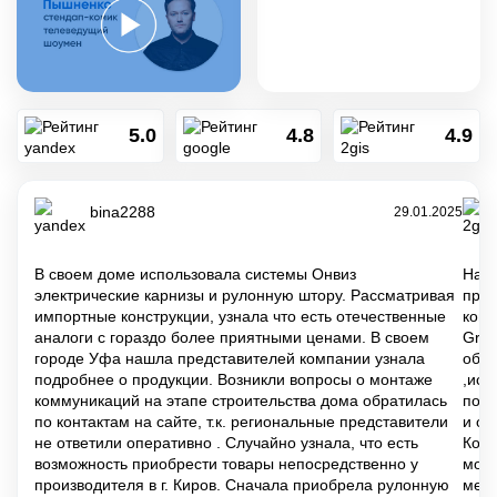
5.0
4.8
4.9
bina2288
29.01.2025
В своем доме использовала системы Онвиз
На д
электрические карнизы и рулонную штору. Рассматривая
проб
импортные конструкции, узнала что есть отечественные
комп
аналоги с гораздо более приятными ценами. В своем
Grou
городе Уфа нашла представителей компании узнала
обра
подробнее о продукции. Возникли вопросы о монтаже
,исп
коммуникаций на этапе строительства дома обратилась
посл
по контактам на сайте, т.к. региональные представители
и ог
не ответили оперативно . Случайно узнала, что есть
Копа
возможность приобрести товары непосредственно у
мото
производителя в г. Киров. Сначала приобрела рулонную
мен