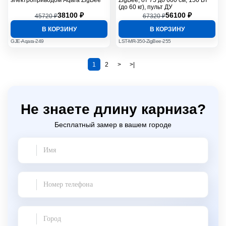
электроприводом Aqara ZigBee
ZigBee, от 75 до 600 см, 150 Вт
(до 60 кг), пульт ДУ
38100 ₽
56100 ₽
45720 ₽
67320 ₽
В КОРЗИНУ
В КОРЗИНУ
GJE-Aqara-249
LST-MR-350-ZigBee-255
1
2
>
>|
Не знаете длину карниза?
Бесплатный замер в вашем городе