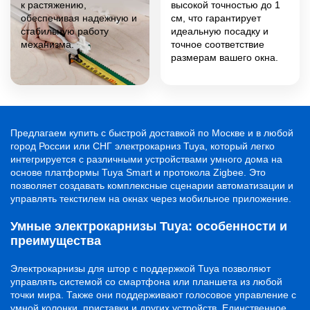
к растяжению,
высокой точностью до 1
обеспечивая надежную и
см, что гарантирует
стабильную работу
идеальную посадку и
механизма.
точное соответствие
размерам вашего окна.
Предлагаем купить с быстрой доставкой по Москве и в любой
город России или СНГ электрокарниз Tuya, который легко
интегрируется с различными устройствами умного дома на
основе платформы Tuya Smart и протокола Zigbee. Это
позволяет создавать комплексные сценарии автоматизации и
управлять текстилем на окнах через мобильное приложение.
Умные электрокарнизы Tuya: особенности и
преимущества
Электрокарнизы для штор с поддержкой Tuya позволяют
управлять системой со смартфона или планшета из любой
точки мира. Также они поддерживают голосовое управление с
умной колонки, приставки и других устройств. Единственное