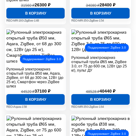
ZigBee шлюз
26300 ₽
28400 ₽
31560 ₽
34080 ₽
В КОРЗИНУ
В КОРЗИНУ
REO-MR-160-ZigBee-148
REO-MR-350-ZigBee-154
Поддерживает ZigBee 3.0
Рулонный электрокарниз
Поддерживает ZigBee 3.0
открытый труба Ø65 мм, ZigBee
3.0, от 75 до 600 см, 12Вт (до 25
Рулонный электрокарниз
кг), пульт ДУ
открытый труба Ø50 мм, Aqara,
ZigBee, от 68 до 300 см, 12Вт (до
25 кг), Смартфон через ZigBee
шлюз
37100 ₽
40440 ₽
44520 ₽
48528 ₽
В КОРЗИНУ
В КОРЗИНУ
REO-Aqara-158
REO-MR-350-ZigBee-164
Поддерживает ZigBee 3.0