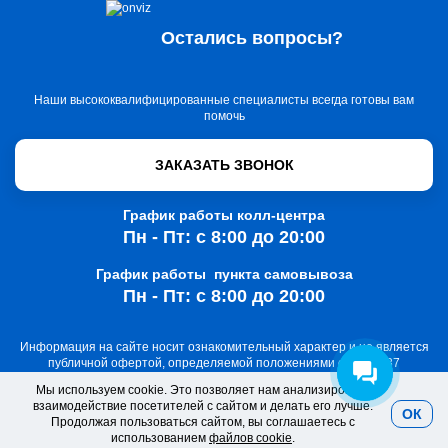
Остались вопросы?
Наши высококвалифицированные специалисты всегда готовы вам
помочь
ЗАКАЗАТЬ ЗВОНОК
График работы колл-центра
Пн - Пт: с 8:00 до 20:00
График работы пункта самовывоза
Пн - Пт: с 8:00 до 20:00
Информация на сайте носит ознакомительный характер и не является
публичной офертой, определяемой положениями статьи 437
Гражданского кодекса РФ
Мы используем cookie. Это позволяет нам анализировать
взаимодействие посетителей с сайтом и делать его лучше.
© 2026 ООО «ОНВИЗ». Все права защищены
ОК
Продолжая пользоваться сайтом, вы соглашаетесь с
использованием
файлов cookie
.