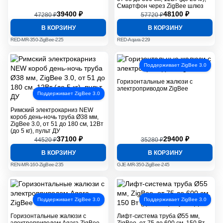
Смартфон через ZigBee шлюз
39400 ₽
48100 ₽
47280 ₽
57720 ₽
В КОРЗИНУ
В КОРЗИНУ
RED-MR-350-ZigBee-225
RED-Aqara-229
Поддерживает ZigBee 3.0
Горизонтальные жалюзи с
электроприводом ZigBee
Поддерживает ZigBee 3.0
Римский электрокарниз NEW
короб день-ночь труба Ø38 мм,
ZigBee 3.0, от 51 до 180 см, 12Вт
(до 5 кг), пульт ДУ
37100 ₽
29400 ₽
44520 ₽
35280 ₽
В КОРЗИНУ
В КОРЗИНУ
REN-MR-160-ZigBee-235
GJE-MR-350-ZigBee-245
Поддерживает ZigBee 3.0
Поддерживает ZigBee 3.0
Горизонтальные жалюзи с
Лифт-система труба Ø55 мм,