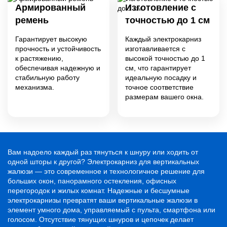
Армированный
Изготовление с
ремень
точностью до 1 см
Гарантирует высокую
Каждый электрокарниз
прочность и устойчивость
изготавливается с
к растяжению,
высокой точностью до 1
обеспечивая надежную и
см, что гарантирует
стабильную работу
идеальную посадку и
механизма.
точное соответствие
размерам вашего окна.
Вам надоело каждый раз тянуться к шнуру или ходить от
одной шторы к другой? Электрокарниз для вертикальных
жалюзи — это современное и технологичное решение для
больших окон, панорамного остекления, офисных
перегородок и жилых комнат. Надежные и бесшумные
электрокарнизы превратят ваши вертикальные жалюзи в
элемент умного дома, управляемый с пульта, смартфона или
голосом. Отсутствие тянущих шнуров и цепочек делает