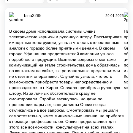
bina2288
29.01.2025
В своем доме использовала системы Онвиз
На д
электрические карнизы и рулонную штору. Рассматривая
проб
импортные конструкции, узнала что есть отечественные
комп
аналоги с гораздо более приятными ценами. В своем
Grou
городе Уфа нашла представителей компании узнала
обра
подробнее о продукции. Возникли вопросы о монтаже
,исп
коммуникаций на этапе строительства дома обратилась
посл
по контактам на сайте, т.к. региональные представители
и ог
не ответили оперативно . Случайно узнала, что есть
Копа
возможность приобрести товары непосредственно у
мото
производителя в г. Киров. Сначала приобрела рулонную
мен
штору. Из за личных обстоятельств сразу не
смонтировали. Стройка затянулась, но даже по
прошествии пары лет, специалисты Онвиз всегда
откликались на все запросы. Смонтировать мы решили
самостоятельно, имея минимальные навыки, не прибегая
к помощи профессионалов. Онвиз предоставляет для
этого все возможности, консультирует на всех этапах.
Докупили карнизы, установили. Очень удобно, тихий ход